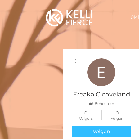
HOM
Meer acties
Ereaka Cleaveland
Beheerder
0
0
Volgers
Volgen
Volgen